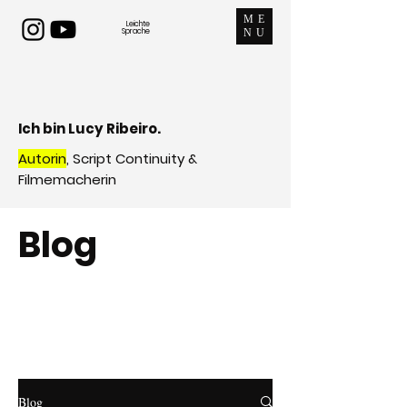
ME
Leichte
Sprache
NU
Ich bin Lucy Ribeiro.
Autorin
, Script Continuity &
Filmemacherin
Blog
Blog