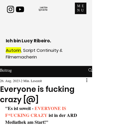
ME
Leichte
Sprache
NU
Ich bin Lucy Ribeiro.
Autorin
, Script Continuity &
Filmemacherin
Beitrag
26. Aug. 2023
2 Min. Lesezeit
Everyone is fucking
crazy [@]
"Es ist soweit - 
EVERYONE IS 
F*UCKING CRAZY
 ist in der ARD 
Mediathek am Start!"