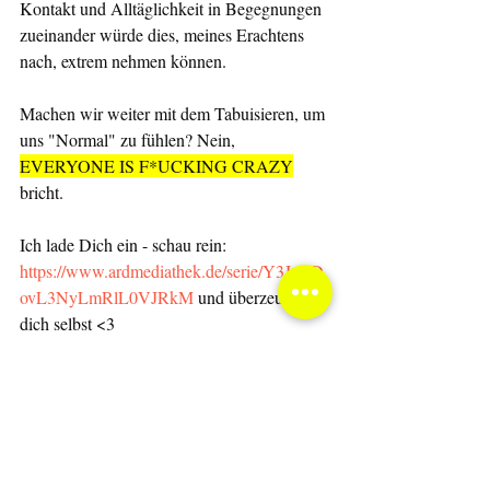
Kontakt und Alltäglichkeit in Begegnungen 
zueinander würde dies, meines Erachtens 
nach, extrem nehmen können. 
Machen wir weiter mit dem Tabuisieren, um 
uns "Normal" zu fühlen? Nein, 
EVERYONE IS F*UCKING CRAZY
bricht.
Ich lade Dich ein - schau rein: 
https://www.ardmediathek.de/serie/Y3JpZD
ovL3NyLmRlL0VJRkM
 und überzeuge 
dich selbst <3