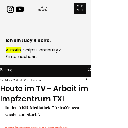
ME
Leichte
Sprache
NU
Ich bin Lucy Ribeiro.
Autorin
, Script Continuity &
Filmemacherin
Beitrag
19. März 2021
1 Min. Lesezeit
Heute im TV - Arbeit im
Impfzentrum TXL
In der ARD Mediathek "AstraZeneca 
wieder am Start".
#Impfzentrumberlin
#alarmstuferot